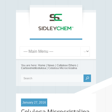
You are here:
Home
|
News
|
Cellulose Ethers
|
Carboximetilcelulosa
| Celulosa Microcristalina
January 27, 2016