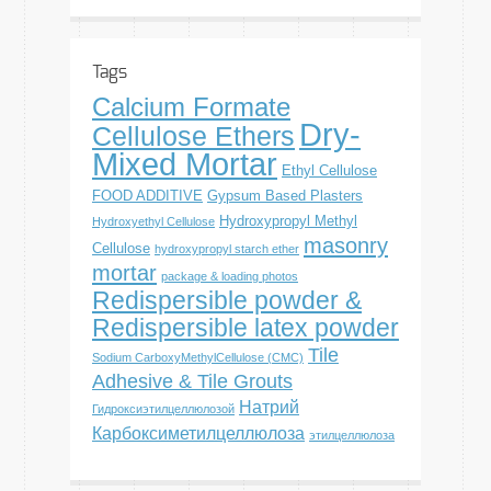
Tags
Calcium Formate
Dry-
Cellulose Ethers
Mixed Mortar
Ethyl Cellulose
FOOD ADDITIVE
Gypsum Based Plasters
Hydroxypropyl Methyl
Hydroxyethyl Cellulose
masonry
Cellulose
hydroxypropyl starch ether
mortar
package & loading photos
Redispersible powder &
Redispersible latex powder
Tile
Sodium CarboxyMethylCellulose (CMC)
Adhesive & Tile Grouts
Натрий
Гидроксиэтилцеллюлозой
Карбоксиметилцеллюлоза
этилцеллюлоза